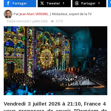
Partager
Tweeter
Partager
1
1
Par
Jean-Marc VERDREL
| Rédacteur, expert de la TV
Publié mercredi 1 juillet 2026
2179
Vendredi 3 juillet 2026 à 21:10, France 4
vous proposera de revoir "Requiem de