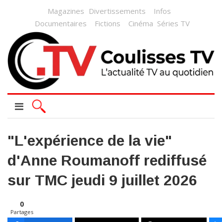
Magazines
Divertissements
Infos
Documentaires
Fictions
Cinéma
Séries TV
"L'expérience de la vie"
d'Anne Roumanoff rediffusé
sur TMC jeudi 9 juillet 2026
0
Partages