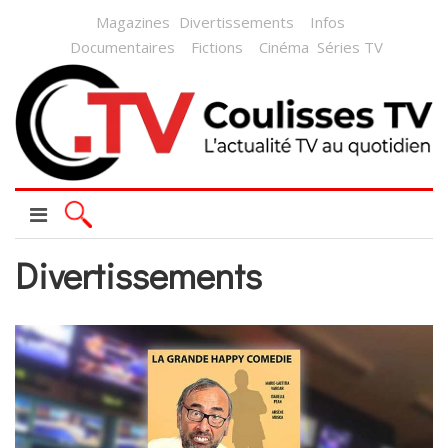
Magazines
Divertissements
Infos
Documentaires
Fictions
Cinéma
Séries TV
Divertissements