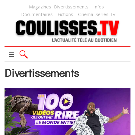
Magazines
Divertissements
Infos
Documentaires
Fictions
Cinéma
Séries TV
Divertissements