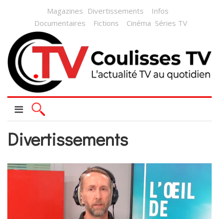
Magazines
Divertissements
Infos
Documentaires
Fictions
Cinéma
Séries TV
Divertissements