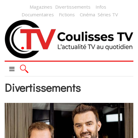
Magazines
Divertissements
Infos
Documentaires
Fictions
Cinéma
Séries TV
Divertissements