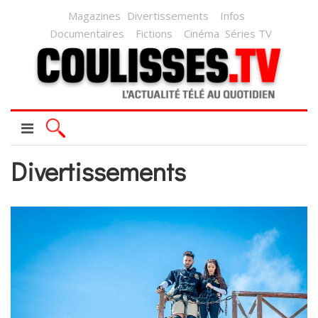
Magazines
Divertissements
Infos
Documentaires
Fictions
Cinéma
Séries TV
Divertissements