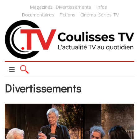
Magazines
Divertissements
Infos
Documentaires
Fictions
Cinéma
Séries TV
Divertissements