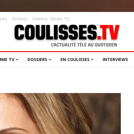
res
Fictions
Cinéma
Séries TV
MME TV
DOSSIERS
EN COULISSES
INTERVIEWS