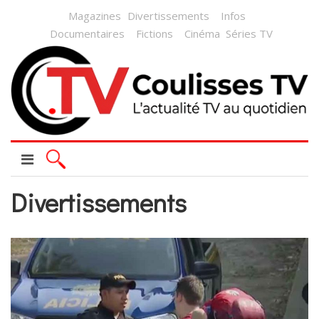
Magazines
Divertissements
Infos
Documentaires
Fictions
Cinéma
Séries TV
Divertissements