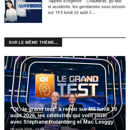
"Appels d'urgence" : Chauffards, go-fast
et accidents, les gendarmes sous tension
sur TFX lundi 10 août 2…
SUR LE MÊME THÈME...
"QI : le grand test" à revoir sur M6 lundi 10
août 2026, les célébrités qui vont jouer
avec Stéphane Rotenberg et Mac Lesggy
08 août 2026 - 13:14