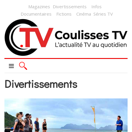
Magazines
Divertissements
Infos
Documentaires
Fictions
Cinéma
Séries TV
Divertissements