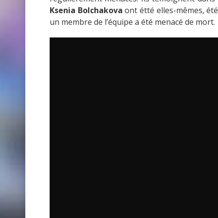
Ksenia Bolchakova
ont étté elles-mêmes, été 
un membre de l’équipe a été menacé de mort.