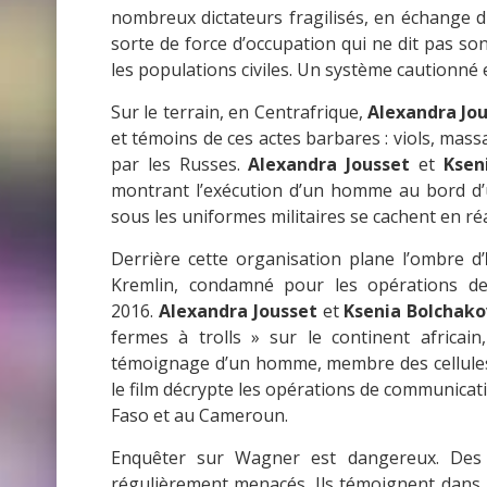
nombreux dictateurs fragilisés, en échange d
sorte de force d’occupation qui ne dit pas s
les populations civiles. Un système cautionné
Sur le terrain, en Centrafrique,
Alexandra Jo
et témoins de ces actes barbares : viols, massa
par les Russes.
Alexandra Jousset
et
Ksen
montrant l’exécution d’un homme au bord d
sous les uniformes militaires se cachent en ré
Derrière cette organisation plane l’ombre d’
Kremlin, condamné pour les opérations de 
2016.
Alexandra Jousset
et
Ksenia Bolchak
fermes à trolls » sur le continent africai
témoignage d’un homme, membre des cellule
le film décrypte les opérations de communicati
Faso et au Cameroun.
Enquêter sur Wagner est dangereux. Des jo
régulièrement menacés. Ils témoignent dans le