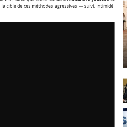
la cible de ces méthodes agressives — suivi, intimidé,