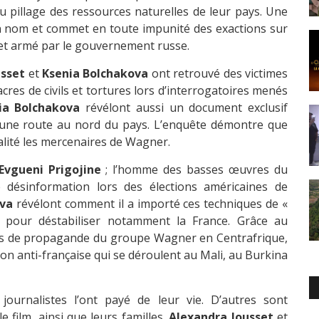
u pillage des ressources naturelles de leur pays. Une
on nom et commet en toute impunité des exactions sur
 et armé par le gouvernement russe.
usset
et
Ksenia Bolchakova
ont retrouvé des victimes
cres de civils et tortures lors d’interrogatoires menés
ia Bolchakova
révélont aussi un document exclusif
’une route au nord du pays. L’enquête démontre que
alité les mercenaires de Wagner.
Evgueni Prigojine
; l’homme des basses œuvres du
désinformation lors des élections américaines de
ova
révélont comment il a importé ces techniques de «
n, pour déstabiliser notamment la France. Grâce au
s de propagande du groupe Wagner en Centrafrique,
on anti-française qui se déroulent au Mali, au Burkina
urnalistes l’ont payé de leur vie. D’autres sont
 film, ainsi que leurs familles.
Alexandra Jousset
et