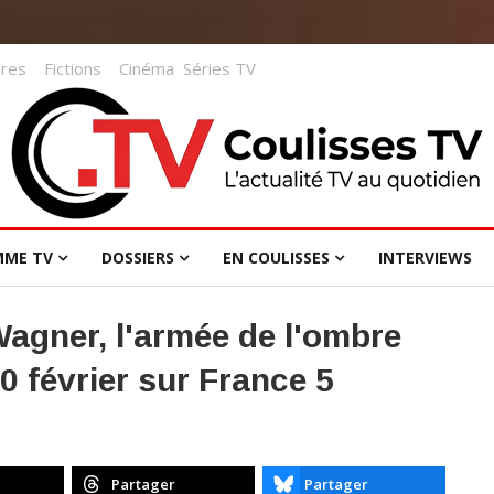
res
Fictions
Cinéma
Séries TV
MME TV
DOSSIERS
EN COULISSES
INTERVIEWS
Wagner, l'armée de l'ombre
0 février sur France 5
Partager
Partager