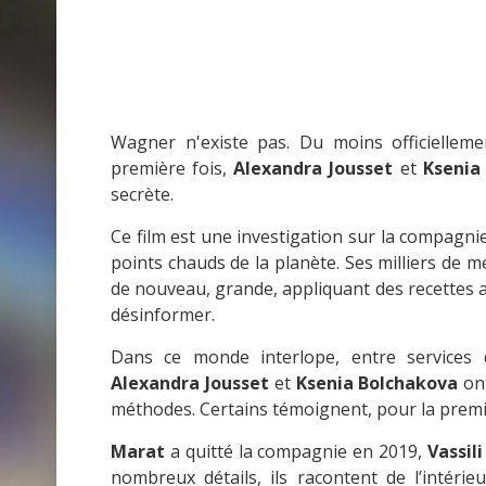
Wagner n'existe pas. Du moins officiellem
première fois,
Alexandra Jousset
et
Ksenia
secrète.
Ce film est une investigation sur la compagni
points chauds de la planète. Ses milliers de m
de nouveau, grande, appliquant des recettes 
désinformer.
Dans ce monde interlope, entre services d
Alexandra Jousset
et
Ksenia Bolchakova
ont
méthodes. Certains témoignent, pour la premiè
Marat
a quitté la compagnie en 2019,
Vassili
nombreux détails, ils racontent de l’intéri