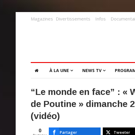
Magazines
Divertissements
Infos
Documentai
À LA UNE
NEWS TV
PROGRA
“Le monde en face” : « 
de Poutine » dimanche 2
(vidéo)
0
Partager
Tweeter