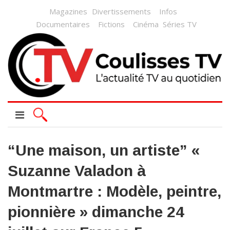
Magazines
Divertissements
Infos
Documentaires
Fictions
Cinéma
Séries TV
“Une maison, un artiste” «
Suzanne Valadon à
Montmartre : Modèle, peintre,
pionnière » dimanche 24