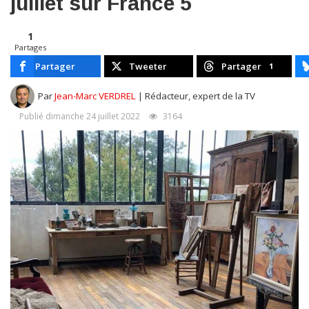
juillet sur France 5
1
Partages
Partager
Tweeter
Partager
1
Par
Jean-Marc VERDREL
| Rédacteur, expert de la TV
Publié dimanche 24 juillet 2022
3164