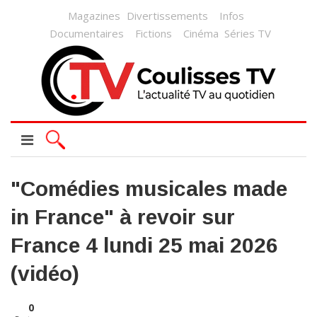
Magazines
Divertissements
Infos
Documentaires
Fictions
Cinéma
Séries TV
"Comédies musicales made
in France" à revoir sur
France 4 lundi 25 mai 2026
(vidéo)
0