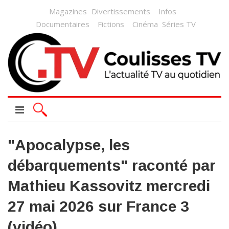
Magazines
Divertissements
Infos
Documentaires
Fictions
Cinéma
Séries TV
"Apocalypse, les
débarquements" raconté par
Mathieu Kassovitz mercredi
27 mai 2026 sur France 3
(vidéo)