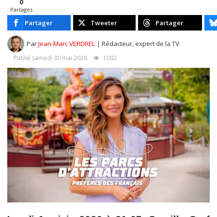
0
Partages
Partager
Tweeter
Partager
Par
Jean-Marc VERDREL
| Rédacteur, expert de la TV
Publié samedi 30 mai 2026
1002