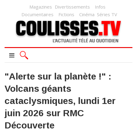
Magazines
Divertissements
Infos
Documentaires
Fictions
Cinéma
Séries TV
"Alerte sur la planète !" :
Volcans géants
cataclysmiques, lundi 1er
juin 2026 sur RMC
Découverte