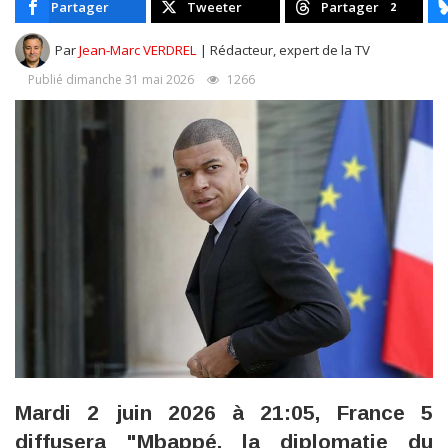
Partager
Tweeter
Partager
2
Par
Jean-Marc VERDREL
| Rédacteur, expert de la TV
Publié dimanche 31 mai 2026
1266
Mardi 2 juin 2026 à 21:05, France 5
diffusera "Mbappé, la diplomatie du