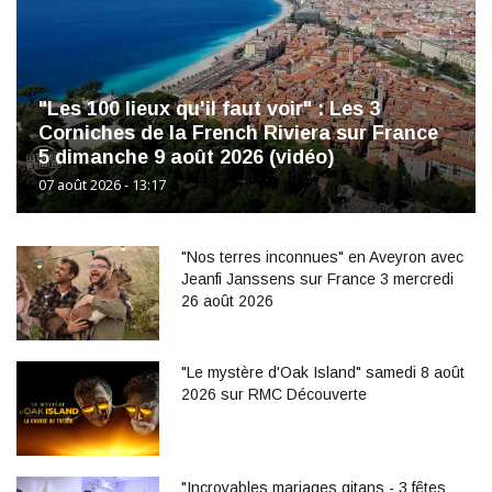
"Les 100 lieux qu'il faut voir" : Les 3
Corniches de la French Riviera sur France
5 dimanche 9 août 2026 (vidéo)
07 août 2026 - 13:17
"Nos terres inconnues" en Aveyron avec
Jeanfi Janssens sur France 3 mercredi
26 août 2026
"Le mystère d'Oak Island" samedi 8 août
2026 sur RMC Découverte
"Incroyables mariages gitans - 3 fêtes