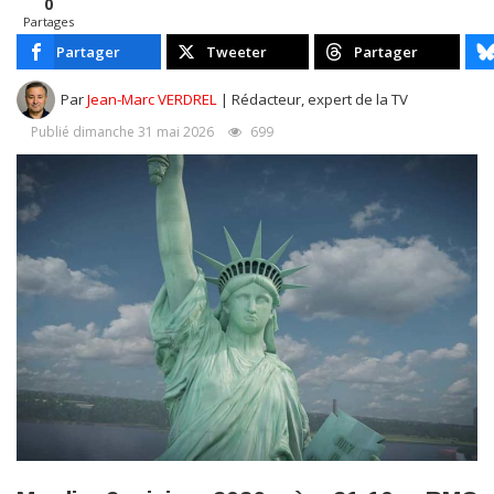
0
Partages
Partager
Tweeter
Partager
Par
Jean-Marc VERDREL
| Rédacteur, expert de la TV
Publié dimanche 31 mai 2026
699