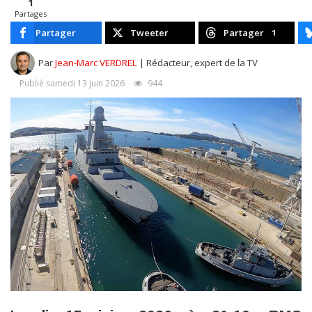
1
Partages
Partager
Tweeter
Partager
1
Par
Jean-Marc VERDREL
| Rédacteur, expert de la TV
Publié samedi 13 juin 2026
944