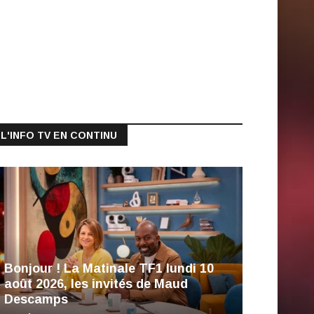
L'INFO TV EN CONTINU
Bonjour ! La Matinale TF1 lundi 10
août 2026, les invités de Maud
Descamps