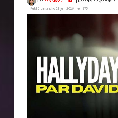
Par
Jean-Marc VERDREL
| Rédacteur, expert de la 
Publié dimanche 21 juin 2026
875