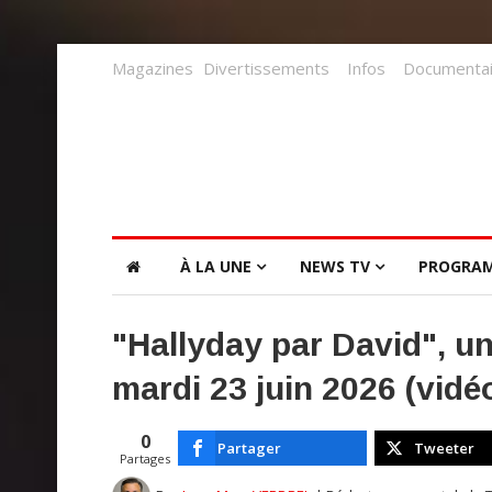
Magazines
Divertissements
Infos
Documentai
À LA UNE
NEWS TV
PROGRA
"Hallyday par David", u
mardi 23 juin 2026 (vidé
0
Partager
Tweeter
Partages