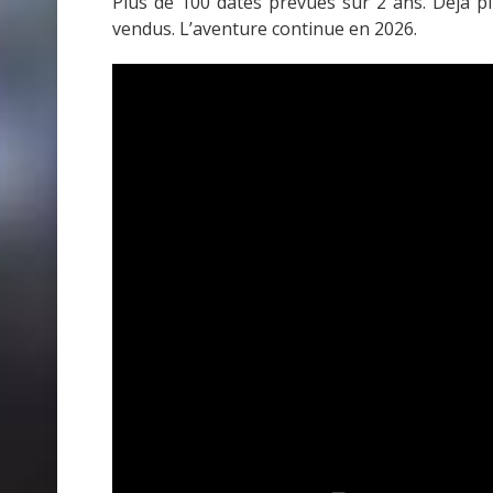
Plus de 100 dates prévues sur 2 ans. Déjà p
vendus. L’aventure continue en 2026.