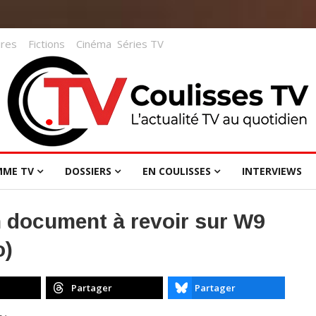
res
Fictions
Cinéma
Séries TV
MME TV
DOSSIERS
EN COULISSES
INTERVIEWS
n document à revoir sur W9
o)
Partager
Partager