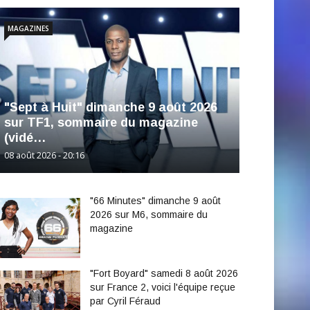
MAGAZINES
"Sept à Huit" dimanche 9 août 2026
sur TF1, sommaire du magazine
(vidé…
08 août 2026 - 20:16
"66 Minutes" dimanche 9 août
2026 sur M6, sommaire du
magazine
"Fort Boyard" samedi 8 août 2026
sur France 2, voici l'équipe reçue
par Cyril Féraud