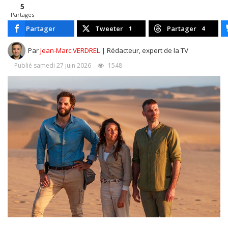
5
Partages
Partager
Tweeter
Partager
1
4
Par
Jean-Marc VERDREL
| Rédacteur, expert de la TV
Publié samedi 27 juin 2026
1548