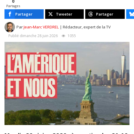
0
Partages
Partager
Tweeter
Partager
Par
Jean-Marc VERDREL
| Rédacteur, expert de la TV
Publié dimanche 28 juin 2026
1055