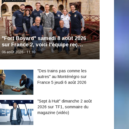
"Fort Boyard" samedi 8 août 2026
sur France 2, voici l'équipe reç…
06 août 2026 - 11:10
"Des trains pas comme les
autres" au Monténégro sur
France 5 jeudi 6 août 2026
"Sept à Huit" dimanche 2 août
2026 sur TF1, sommaire du
magazine (vidéo)