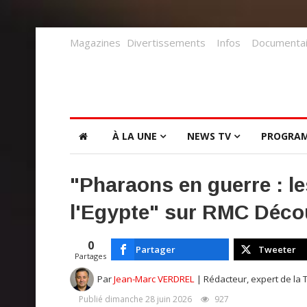
Magazines
Divertissements
Infos
Documentai
À LA UNE
NEWS TV
PROGRA
"Pharaons en guerre : le
l'Egypte" sur RMC Décou
0
Partager
Tweeter
Partages
Par
Jean-Marc VERDREL
| Rédacteur, expert de la 
Publié dimanche 28 juin 2026
927