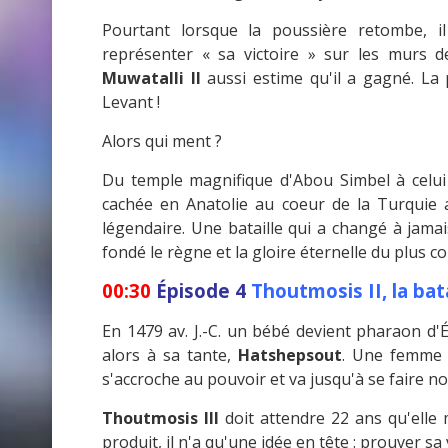
Pourtant lorsque la poussière retombe, il
représenter « sa victoire » sur les murs 
Muwatalli II
aussi estime qu'il a gagné. La 
Levant !
Alors qui ment ?
Du temple magnifique d'Abou Simbel à celui
cachée en Anatolie au coeur de la Turquie ac
légendaire. Une bataille qui a changé à jamais
fondé le règne et la gloire éternelle du plus 
00:30
Épisode 4
Thoutmosis II, la ba
En 1479 av. J.-C. un bébé devient pharaon d
alors à sa tante,
Hatshepsout
. Une femme f
s'accroche au pouvoir et va jusqu'à se faire 
Thoutmosis III
doit attendre 22 ans qu'elle 
produit, il n'a qu'une idée en tête : prouver sa 