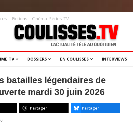
res
Fictions
Cinéma
Séries TV
MME TV
DOSSIERS
EN COULISSES
INTERVIEWS
s batailles légendaires de
verte mardi 30 juin 2026
Partager
Partager
TV