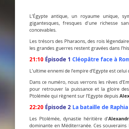
L’Égypte antique, un royaume unique, sy
gigantesques, fresques d'une richesse sa
concevables.
Les trésors des Pharaons, des rois légendaire
les grandes guerres restent gravées dans l’his
21:10
Épisode 1
Cléopâtre face à R
L’ultime ennemi de l’empire d’Egypte est celui
Dans ce numéro, nous verrons les rêves d’E
pour retrouver la puissance et la gloire de
Ptolémée qui règnent sur l’Egypte depuis
Ale
22:20
Épisode 2
La bataille de Raphia
Les Ptolémée, dynastie héritière d'
Alexandr
dominante en Méditerranée. Ces souverains 