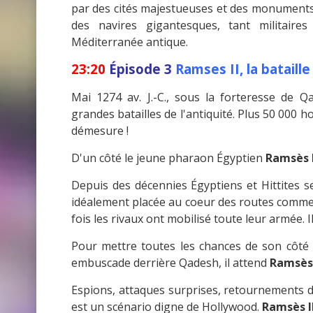
par des cités majestueuses et des monuments
des navires gigantesques, tant militaire
Méditerranée antique.
23:20
Épisode 3
Ramses II, la bataill
Mai 1274 av. J.-C., sous la forteresse de 
grandes batailles de l'antiquité. Plus 50 000 
démesure !
D'un côté le jeune pharaon Égyptien
Ramsès I
Depuis des décennies Égyptiens et Hittites se
idéalement placée au coeur des routes commerc
fois les rivaux ont mobilisé toute leur armée. Il 
Pour mettre toutes les chances de son côté
embuscade derrière Qadesh, il attend
Ramsès 
Espions, attaques surprises, retournements de s
est un scénario digne de Hollywood.
Ramsès I