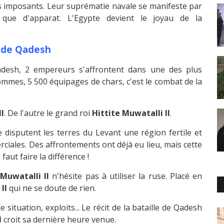
 imposants. Leur suprématie navale se manifeste par
s que d'apparat. L'Egypte devient le joyau de la
e de Qadesh
Qadesh, 2 empereurs s'affrontent dans une des plus
hommes, 5 500 équipages de chars, c'est le combat de la
I
. De l'autre le grand roi
Hittite Muwatalli II
.
 disputent les terres du Levant une région fertile et
iales. Des affrontements ont déjà eu lieu, mais cette
faut faire la différence !
Muwatalli II
n'hésite pas à utiliser la ruse. Placé en
II
qui ne se doute de rien.
ituation, exploits... Le récit de la bataille de Qadesh
I
croit sa dernière heure venue.