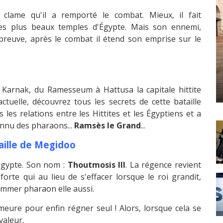
 clame qu'il a remporté le combat. Mieux, il fait
des plus beaux temples d'Égypte. Mais son ennemi,
preuve, après le combat il étend son emprise sur le
 Karnak, du Ramesseum à Hattusa la capitale hittite
tuelle, découvrez tous les secrets de cette bataille
 les relations entre les Hittites et les Égyptiens et a
connu des pharaons...
Ramsès le Grand
...
taille de Megidoo
'Égypte. Son nom :
Thoutmosis III
. La régence revient
orte qui au lieu de s'effacer lorsque le roi grandit,
nommer pharaon elle aussi.
meure pour enfin régner seul ! Alors, lorsque cela se
valeur.