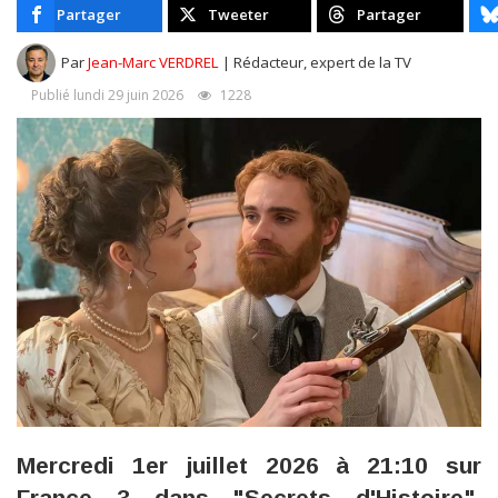
Partager
Tweeter
Partager
Par
Jean-Marc VERDREL
| Rédacteur, expert de la TV
Publié lundi 29 juin 2026
1228
Mercredi 1er juillet 2026 à 21:10 sur
France 3 dans "Secrets d'Histoire",