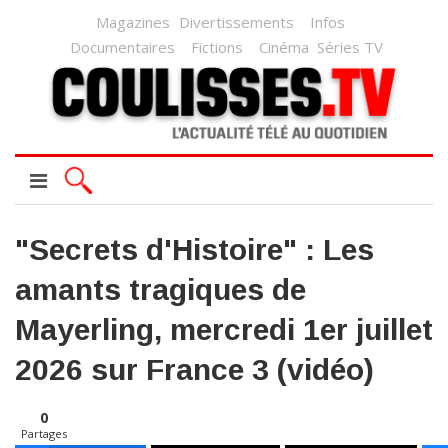
Magazines
Divertissements
Infos
Documentaires
Fictions
Cinéma
Séries TV
"Secrets d'Histoire" : Les
amants tragiques de
Mayerling, mercredi 1er juillet
2026 sur France 3 (vidéo)
0
Partages