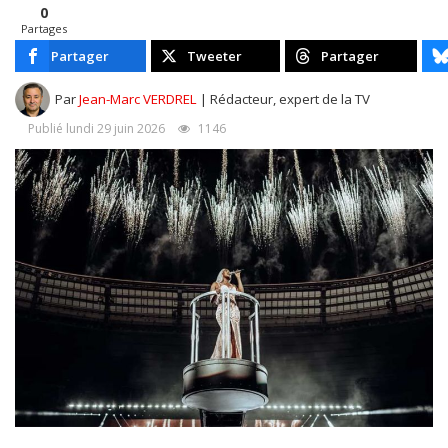
0
Partages
Partager
Tweeter
Partager
Par
Jean-Marc VERDREL
| Rédacteur, expert de la TV
Publié lundi 29 juin 2026
1146