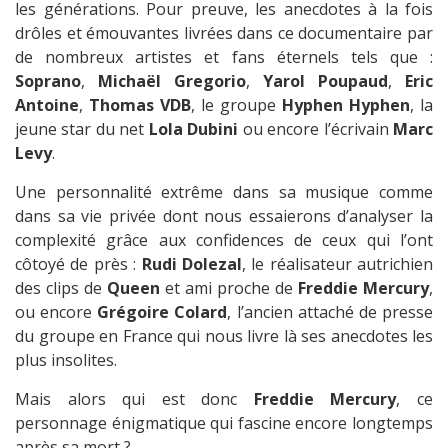
les générations. Pour preuve, les anecdotes à la fois
drôles et émouvantes livrées dans ce documentaire par
de nombreux artistes et fans éternels tels que :
Soprano
,
Michaël Gregorio
,
Yarol Poupaud
,
Eric
Antoine
,
Thomas VDB
, le groupe
Hyphen Hyphen
, la
jeune star du net
Lola Dubini
ou encore l’écrivain
Marc
Levy
.
Une personnalité extrême dans sa musique comme
dans sa vie privée dont nous essaierons d’analyser la
complexité grâce aux confidences de ceux qui l’ont
côtoyé de près :
Rudi Dolezal
, le réalisateur autrichien
des clips de
Queen
et ami proche de
Freddie Mercury
,
ou encore
Grégoire Colard
, l’ancien attaché de presse
du groupe en France qui nous livre là ses anecdotes les
plus insolites.
Mais alors qui est donc
Freddie Mercury
, ce
personnage énigmatique qui fascine encore longtemps
après sa mort ?