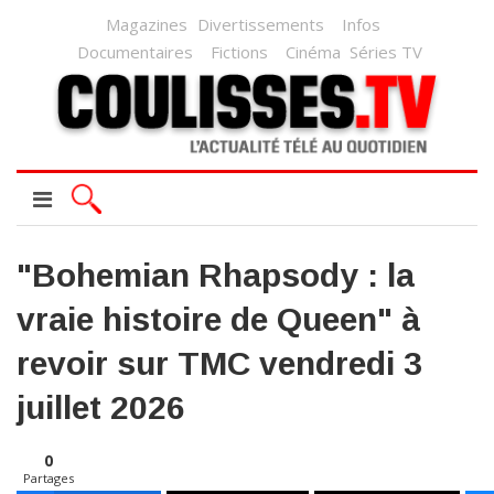
Magazines
Divertissements
Infos
Documentaires
Fictions
Cinéma
Séries TV
"Bohemian Rhapsody : la
vraie histoire de Queen" à
revoir sur TMC vendredi 3
juillet 2026
0
Partages