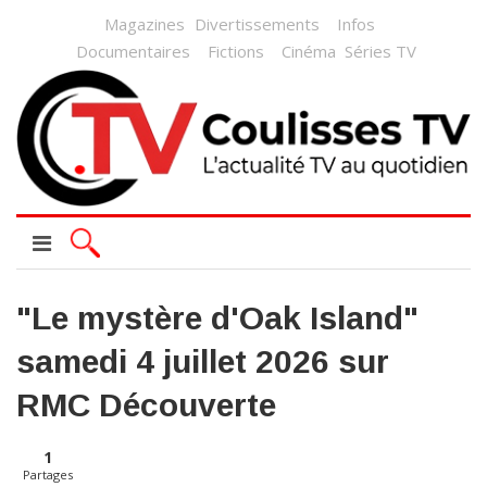
Magazines
Divertissements
Infos
Documentaires
Fictions
Cinéma
Séries TV
"Le mystère d'Oak Island"
samedi 4 juillet 2026 sur
RMC Découverte
1
Partages