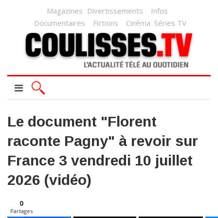
Magazines
Divertissements
Infos
Documentaires
Fictions
Cinéma
Séries TV
Le document "Florent
raconte Pagny" à revoir sur
France 3 vendredi 10 juillet
2026 (vidéo)
0
Partages