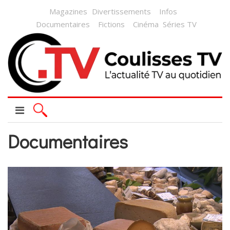
Magazines
Divertissements
Infos
Documentaires
Fictions
Cinéma
Séries TV
Documentaires