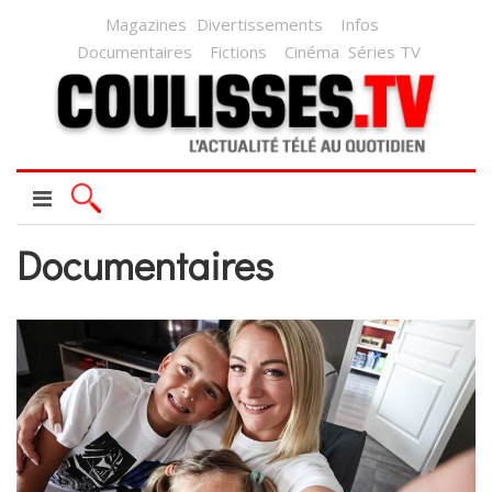
Magazines
Divertissements
Infos
Documentaires
Fictions
Cinéma
Séries TV
Documentaires