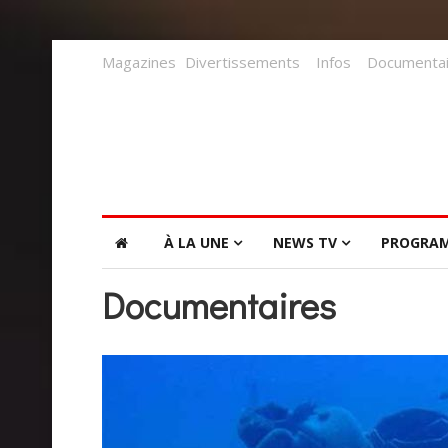
Magazines
Divertissements
Infos
Documentai
À LA UNE
NEWS TV
PROGRA
Documentaires