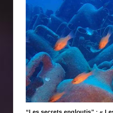
“Les secrets engloutis” : « L