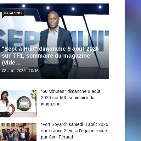
MAGAZINES
"Sept à Huit" dimanche 9 août 2026
sur TF1, sommaire du magazine
(vidé…
08 août 2026 - 20:16
"66 Minutes" dimanche 9 août
2026 sur M6, sommaire du
magazine
"Fort Boyard" samedi 8 août 2026
sur France 2, voici l'équipe reçue
par Cyril Féraud