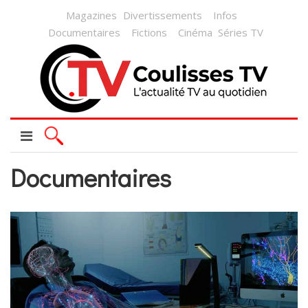
Magazines
Divertissements
Infos
Documentaires
Fictions
Cinéma
Séries TV
Documentaires