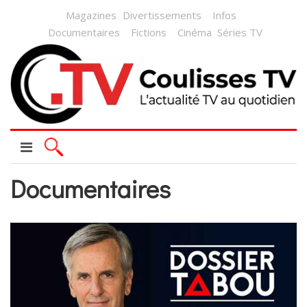
Magazines
Divertissements
Infos
Documentaires
Fictions
Cinéma
Séries TV
Documentaires