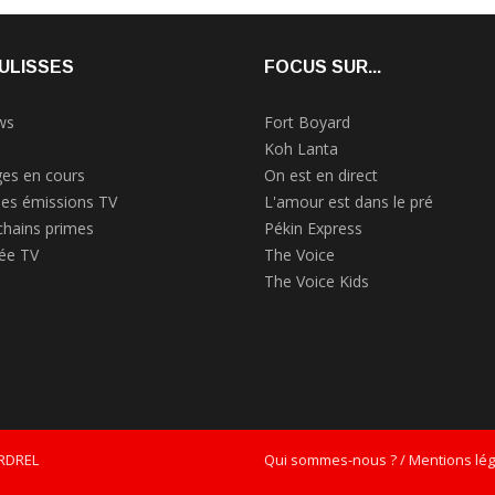
ULISSES
FOCUS SUR...
ws
Fort Boyard
Koh Lanta
es en cours
On est en direct
des émissions TV
L'amour est dans le pré
chains primes
Pékin Express
rée TV
The Voice
The Voice Kids
ERDREL
Qui sommes-nous ? / Mentions léga