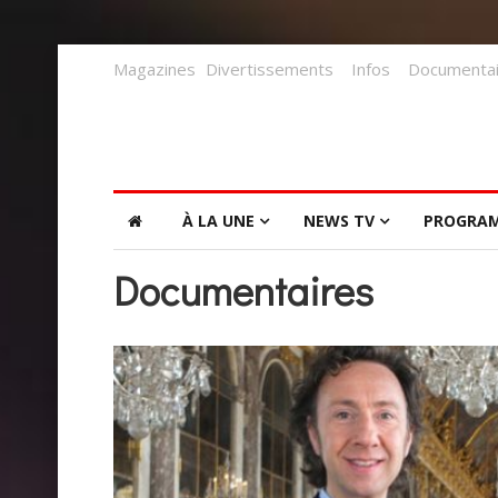
Magazines
Divertissements
Infos
Documentai
À LA UNE
NEWS TV
PROGRA
Documentaires