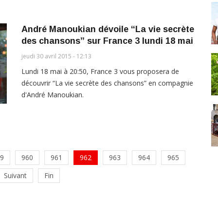
André Manoukian dévoile “La vie secrète
des chansons” sur France 3 lundi 18 mai
jeudi 30 avril 2015 - 12:13
Lundi 18 mai à 20:50, France 3 vous proposera de
découvrir “La vie secrète des chansons” en compagnie
d'André Manoukian.
9
960
961
962
963
964
965
Suivant
Fin