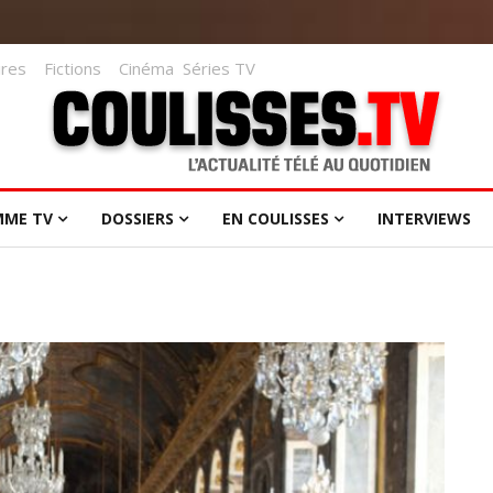
res
Fictions
Cinéma
Séries TV
MME TV
DOSSIERS
EN COULISSES
INTERVIEWS