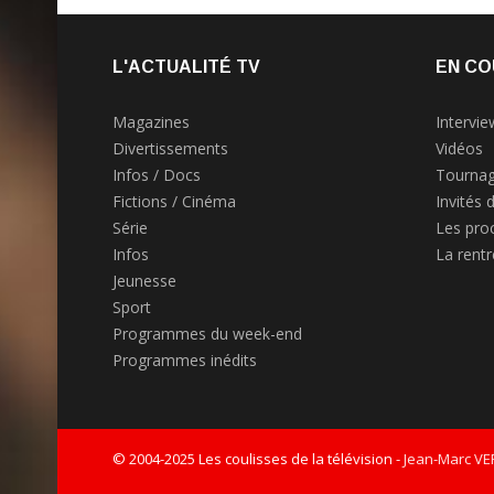
L'ACTUALITÉ TV
EN CO
Magazines
Intervie
Divertissements
Vidéos
Infos / Docs
Tournag
Fictions / Cinéma
Invités 
Série
Les pro
Infos
La rent
Jeunesse
Sport
Programmes du week-end
Programmes inédits
© 2004-2025 Les coulisses de la télévision -
Jean-Marc V