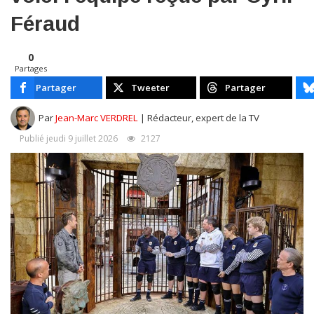
Féraud
0
Partages
Partager
Tweeter
Partager
Par
Jean-Marc VERDREL
| Rédacteur, expert de la TV
Publié jeudi 9 juillet 2026
2127