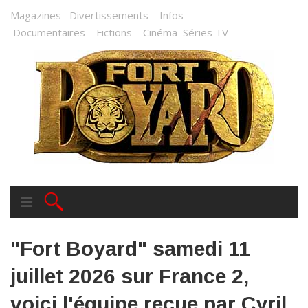
Magazines
Divertissements
Infos
Documentaires
Fictions
Cinéma
Séries TV
"Fort Boyard" samedi 11
juillet 2026 sur France 2,
voici l'équipe reçue par Cyril