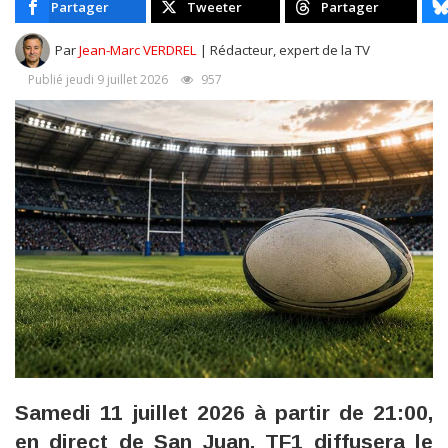
Partager
Tweeter
Partager
Par
Jean-Marc VERDREL
| Rédacteur, expert de la TV
Publié jeudi 9 juillet 2026
957
Samedi 11 juillet 2026 à partir de 21:00,
en direct de San Juan, TF1 diffusera le