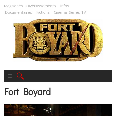
Magazines
Divertissements
Infos
Documentaires
Fictions
Cinéma
Séries TV
Fort Boyard