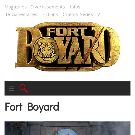
Magazines
Divertissements
Infos
Documentaires
Fictions
Cinéma
Séries TV
Fort Boyard