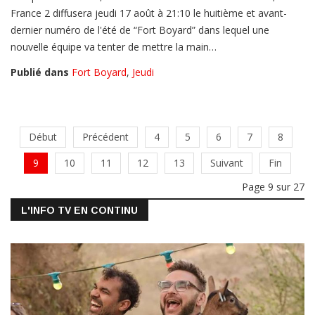
France 2 diffusera jeudi 17 août à 21:10 le huitième et avant-
dernier numéro de l'été de “Fort Boyard” dans lequel une
nouvelle équipe va tenter de mettre la main…
Publié dans
Fort Boyard
,
Jeudi
Début
Précédent
4
5
6
7
8
9
10
11
12
13
Suivant
Fin
Page 9 sur 27
L'INFO TV EN CONTINU