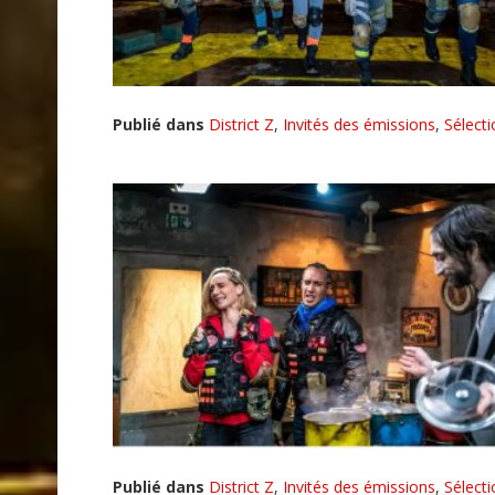
Publié dans
District Z
,
Invités des émissions
,
Sélect
Publié dans
District Z
,
Invités des émissions
,
Sélect