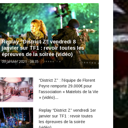
Replay “District Z” vendredi 8
janvier sur TF1 : revoir toutes les
épreuves de la soirée (vidéo)
09 janvier 2021 - 08:35
“District Z” : l'équipe de Florent
Peyre remporte 29.000€ pour
l'association « Matelots de la Vie
» (vidéo)…
Replay “District Z” vendredi 1er
janvier sur TF1 : revoir toutes
les épreuves de la soirée
(vidéo)