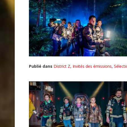
Publié dans
District Z
,
Invités des émissions
,
Sélect