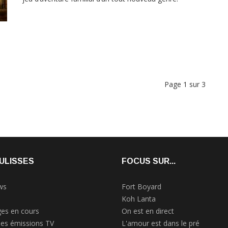
Page 1 sur 3
ULISSES
FOCUS SUR...
ws
Fort Boyard
Koh Lanta
es en cours
On est en direct
des émissions TV
L'amour est dans le pré