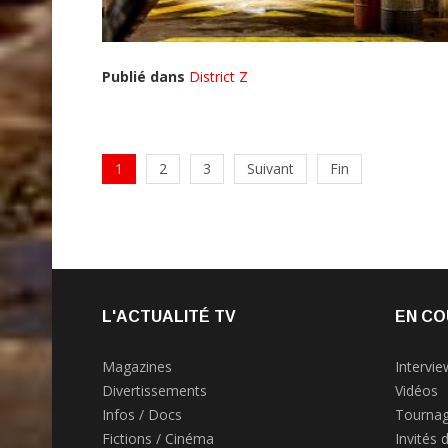
Publié dans
District Z
1
2
3
Suivant
Fin
L'ACTUALITÉ TV
EN CO
Magazines
Intervie
Divertissements
Vidéos
Infos / Docs
Tournag
Fictions / Cinéma
Invités 