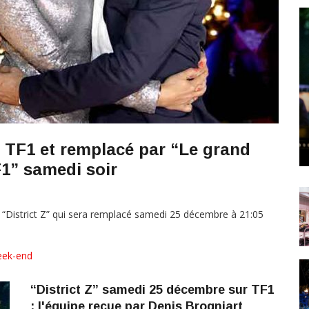
 TF1 et remplacé par “Le grand
TF1” samedi soir
“District Z” qui sera remplacé samedi 25 décembre à 21:05
eek-end
“District Z” samedi 25 décembre sur TF1
: l'équipe reçue par Denis Brogniart