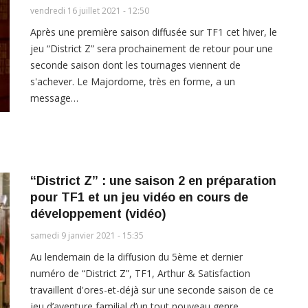
vendredi 16 juillet 2021 - 12:50
Après une première saison diffusée sur TF1 cet hiver, le
jeu “District Z” sera prochainement de retour pour une
seconde saison dont les tournages viennent de
s'achever. Le Majordome, très en forme, a un
message…
“District Z” : une saison 2 en préparation
pour TF1 et un jeu vidéo en cours de
développement (vidéo)
samedi 9 janvier 2021 - 15:35
Au lendemain de la diffusion du 5ème et dernier
numéro de “District Z”, TF1, Arthur & Satisfaction
travaillent d'ores-et-déjà sur une seconde saison de ce
jeu d’aventure familial d’un tout nouveau genre.