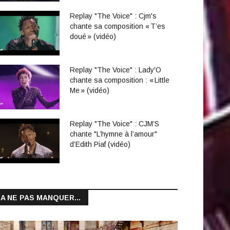
Replay "The Voice" : Cjm's
chante sa composition « T’es
doué » (vidéo)
Replay "The Voice" : Lady'O
chante sa composition : « Little
Me » (vidéo)
Replay "The Voice" : CJM’S
chante "L’hymne à l’amour"
d’Edith Piaf (vidéo)
A NE PAS MANQUER...