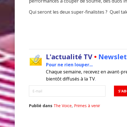
performances à couper de souffle, des duos in
Qui seront les deux super-finalistes ? Quel ta
L'actualité TV
•
Newslet
Pour ne rien louper...
Chaque semaine, recevez en avant-pr
bientôt diffusés à la TV
.
Publié dans
The Voice
,
Primes à venir