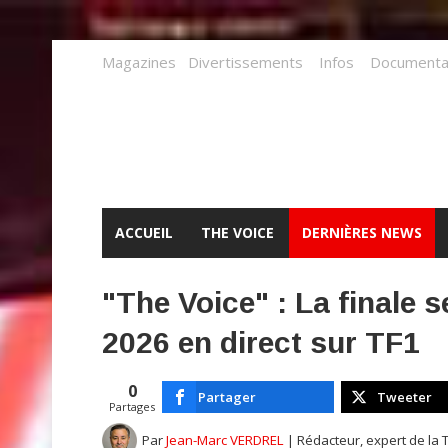
Magazines
Divertissements
Infos
Documenta
ACCUEIL
THE VOICE
DERNIÈRES NEWS
"The Voice" : La finale 
2026 en direct sur TF1
0
Partager
Tweeter
Partages
Par
Jean-Marc VERDREL
| Rédacteur, expert de la 