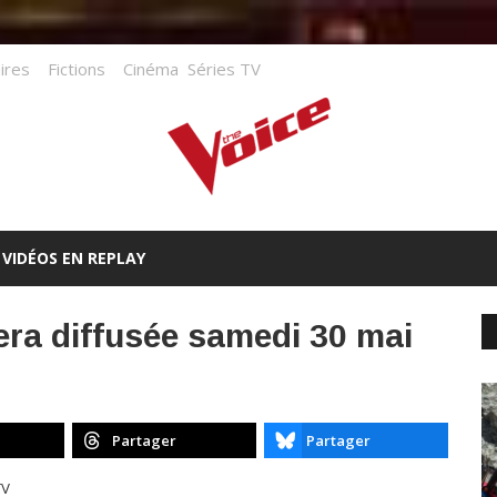
ires
Fictions
Cinéma
Séries TV
VIDÉOS EN REPLAY
sera diffusée samedi 30 mai
Partager
Partager
TV