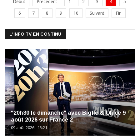
Début
Précédent
1
2
3
4
5
6
7
8
9
10
Suivant
Fin
L'INFO TV EN CONTINU
"20h30 le dimanche" avec Bigflo & Oli ce 9
août 2026 sur France 2
09 août 2026 - 15:21