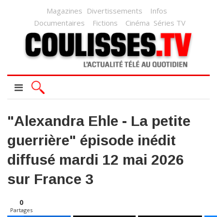
Magazines
Divertissements
Infos
Documentaires
Fictions
Cinéma
Séries TV
"Alexandra Ehle - La petite
guerrière" épisode inédit
diffusé mardi 12 mai 2026
sur France 3
0
Partages