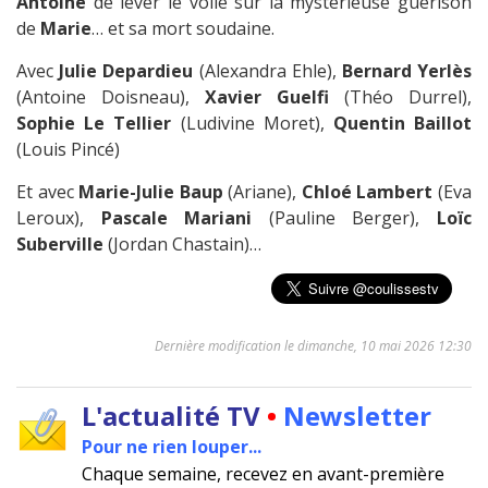
Antoine
de lever le voile sur la mystérieuse guérison
de
Marie
… et sa mort soudaine.
Avec
Julie Depardieu
(Alexandra Ehle),
Bernard Yerlès
(Antoine Doisneau),
Xavier Guelfi
(Théo Durrel),
Sophie Le Tellier
(Ludivine Moret),
Quentin Baillot
(Louis Pincé)
Et avec
Marie-Julie Baup
(Ariane),
Chloé Lambert
(Eva
Leroux),
Pascale Mariani
(Pauline Berger),
Loïc
Suberville
(Jordan Chastain)…
Dernière modification le dimanche, 10 mai 2026 12:30
L'actualité TV
•
Newsletter
Pour ne rien louper...
Chaque semaine, recevez en avant-première