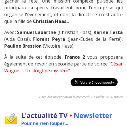
gâcher la fête. Une mission complexe puisque les
principaux suspects travaillent pour l'entreprise qui
organise l'événement, et dont la directrice n'est autre
que la fille de
Christian Haas
...
Avec :
Samuel Labarthe
(Christian Hass),
Karina Testa
(Aida Cissé),
Florent Peyre
(Jean-Eudes de la Ferté),
Pauline Bression
(Victoire Hass).
À la suite de cet épisode,
France 2
vous proposera
également de revoir en seconde partie de soirée
"César
Wagner - Un doigt de mystère"
.
Dernière modification le mercredi, 01 juillet 2026 09:48
L'actualité TV
•
Newsletter
Pour ne rien louper...