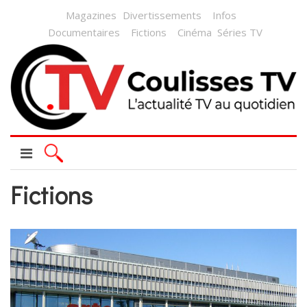
Magazines
Divertissements
Infos
Documentaires
Fictions
Cinéma
Séries TV
Fictions