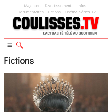
Magazines
Divertissements
Infos
Documentaires
Fictions
Cinéma
Séries TV
Fictions