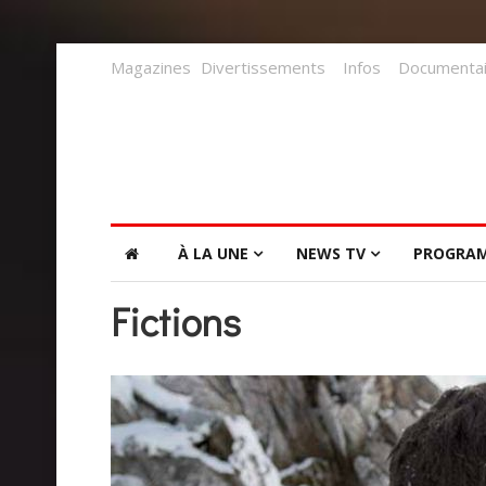
Magazines
Divertissements
Infos
Documentai
À LA UNE
NEWS TV
PROGRA
Fictions