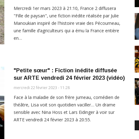
Mercredi 1er mars 2023 à 21:10, France 2 diffusera
"Fille de paysan", une fiction inédite réalisée par Julie
Manoukian inspiré de l'histoire vraie des Pécourneau,
une famille d’agriculteurs qui a ému la France entière
en…
"Petite sœur" : Fiction inédite diffusée
sur ARTE vendredi 24 février 2023 (vidéo)
mercredi 22 février 2023 - 11:28
Face à la maladie de son frère jumeau, comédien de
théâtre, Lisa voit son quotidien vaciller… Un drame
sensible avec Nina Hoss et Lars Eidinger à voir sur
ARTE vendredi 24 février 2023 à 20:55.