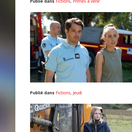
Publié dans
Fictions
,
Primes à venir
Publié dans
Fictions
,
Jeudi