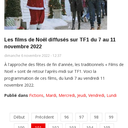
Les films de Noël diffusés sur TF1 du 7 au 11
novembre 2022
dimanche 6 novembre 2022 - 12:37
À l'approche des fêtes de fin d'année, les traditionnels « Films de
Noël » sont de retour l'après-midi sur TF1. Voici la
programmation de ces films, du lundi 7 au vendredi 11
novembre 2022.
Publié dans
Fictions
,
Mardi
,
Mercredi
,
Jeudi
,
Vendredi
,
Lundi
Début
Précédent
96
97
98
99
100
101
102
103
104
105