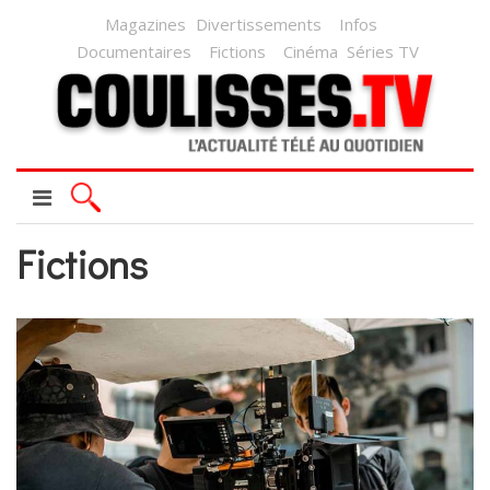
Magazines
Divertissements
Infos
Documentaires
Fictions
Cinéma
Séries TV
Fictions