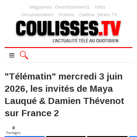
Magazines
Divertissements
Infos
Documentaires
Fictions
Cinéma
Séries TV
"Télématin" mercredi 3 juin
2026, les invités de Maya
Lauqué & Damien Thévenot
sur France 2
0
Partages