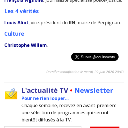
François Vignolle
, journaliste spécialiste police-justice.
Les 4 vérités
Louis Aliot
, vice-président du
RN
, maire de Perpignan.
Culture
Christophe Willem
.
Dernière modification le mardi, 02 juin 2026 20:43
L'actualité TV
•
Newsletter
Pour ne rien louper...
Chaque semaine, recevez en avant-première
une sélection de programmes qui seront
bientôt diffusés à la TV
.