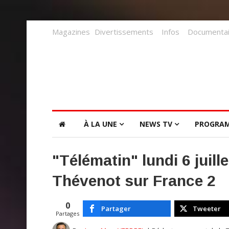
Magazines
Divertissements
Infos
Documentai
À LA UNE
NEWS TV
PROGRA
"Télématin" lundi 6 juill
Thévenot sur France 2
0
Partager
Tweeter
Partages