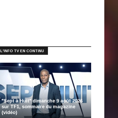
L'INFO TV EN CONTINU
"Sept à Huit" dimanche 9 août 2026
sur TF1, sommaire du magazine
(vidéo)