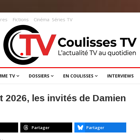
res
Fictions
Cinéma
Séries TV
MME TV
DOSSIERS
EN COULISSES
INTERVIEWS
et 2026, les invités de Damien
Partager
Partager