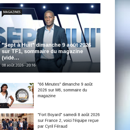
MAGAZINES
"Sept à Huit" dimanche 9 août 2026
sur TF1, sommaire du magazine
(vidé…
08 août 2026 - 20:16
"66 Minutes" dimanche 9 août
2026 sur M6, sommaire du
magazine
"Fort Boyard" samedi 8 août 2026
sur France 2, voici l'équipe reçue
par Cyril Féraud